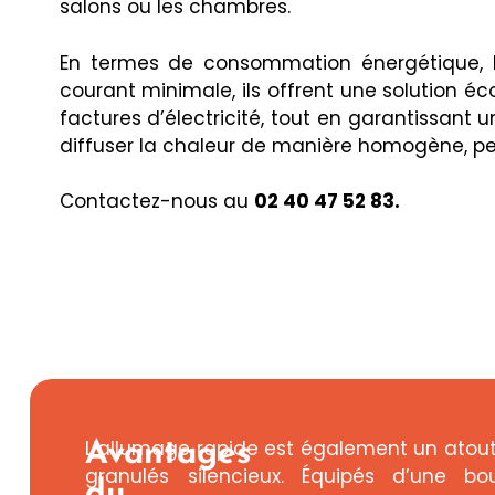
salons ou les chambres.
En termes de consommation énergétique, l
courant minimale, ils offrent une solution é
factures d’électricité, tout en garantissant 
diffuser la chaleur de manière homogène, per
Contactez-nous au
02 40 47 52 83.
L’allumage rapide est également un atou
Avantages
granulés silencieux. Équipés d’une b
du