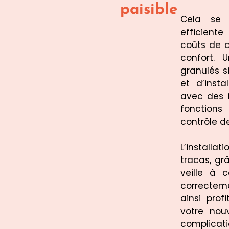
paisible
Cela se t
efficiente
coûts de 
confort.
granulés si
et d’insta
avec des i
fonctions
contrôle d
L’install
tracas, gr
veille à 
correcteme
ainsi pro
votre no
complicati