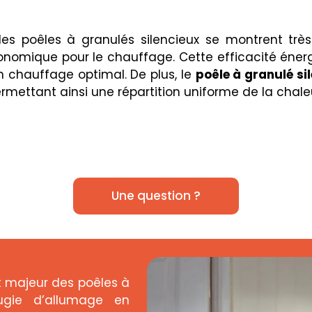
es poêles à granulés silencieux se montrent tr
conomique pour le chauffage. Cette efficacité éne
un chauffage optimal. De plus, le
poêle à granulé si
mettant ainsi une répartition uniforme de la chale
Une question ?
t majeur des poêles à
ougie d’allumage en