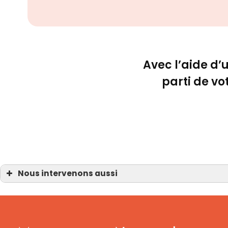
Avec l’aide d’u
parti de vo
Nous intervenons aussi
Poêle à granulé silencieux
Poêle à granulé silencieux La Haie-Fouassière
Poêle à granulé silencieux Château-Thébaud
Poêle à granulé silencieux Les Sorinières
Poêle à granulé silencieux Pont-Saint-Martin
Poêle à granulé silencieux Divatte-sur-Loire