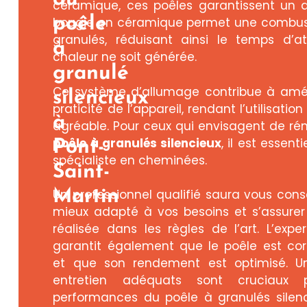
céramique, ces poêles garantissent un 
poêle
bougie en céramique permet une combus
granulés, réduisant ainsi le temps d’
à
chaleur ne soit générée.
granulé
Ce système d’allumage contribue à améli
silencieux
praticité de l’appareil, rendant l’utilisati
à
agréable. Pour ceux qui envisagent de rén
poêle à granulés silencieux
, il est essent
Pont-
spécialiste en cheminées.
Saint-
Martin
Un professionnel qualifié saura vous conse
mieux adapté à vos besoins et s’assurer q
réalisée dans les règles de l’art. L’expe
garantit également que le poêle est co
et que son rendement est optimisé. Un
entretien adéquats sont cruciaux 
performances du poêle à granulés silenc