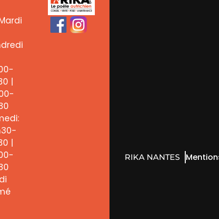
Mardi
dredi
00-
30 |
00-
30
edi:
h30-
30 |
00-
Mention
RIKA NANTES
30
di
rmé