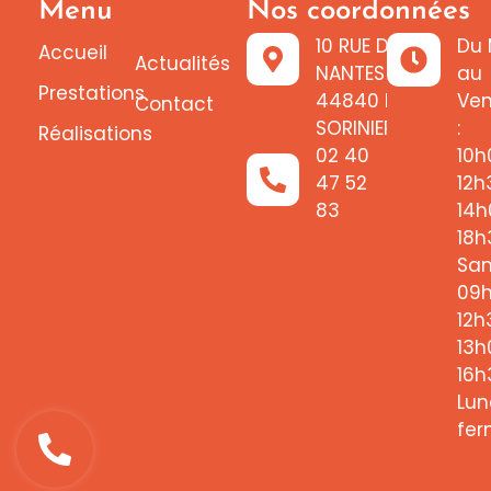
Menu
Nos coordonnées
Poêle à granulé silencieux Rezé
Poêle à granulé silencieux Saint-Philbert-de-Grand-Lieu
Poêle à granulé silencieux Vallet
10 RUE DE
Du 
Accueil
Poêle à granulé silencieux Saint-Sébastien-sur-Loire
Actualités
NANTES
au
Poêle à granulé silencieux Vertou
Prestations
44840 LES
Ven
Contact
SORINIERES
:
Réalisations
02 40
10h
47 52
12h
83
14h
18h
Sam
09
12h
13h
16h
Lun
fe