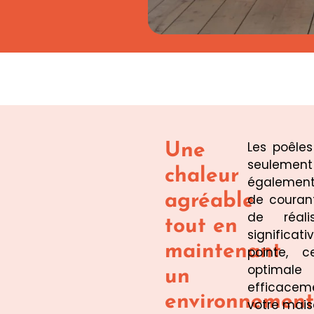
Les poêles
Une
seulement 
chaleur
également
agréable
de couran
de réali
tout en
significa
maintenant
pointe, c
optimale 
un
efficacem
environnement
votre mais