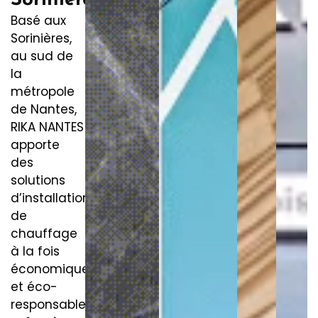
Basé aux
Sorinières,
au sud de
la
métropole
de Nantes,
RIKA NANTES
apporte
des
solutions
d’installation
de
chauffage
à la fois
économique
et éco-
responsable