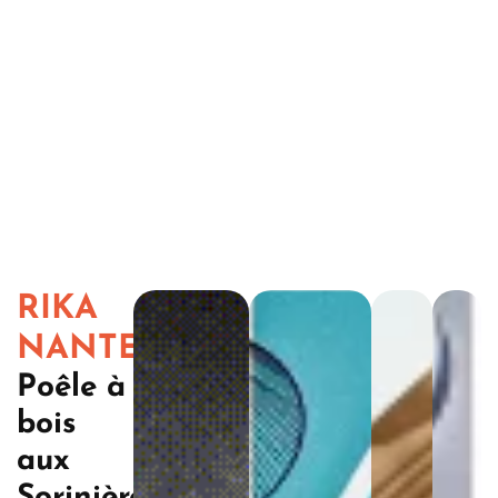
RIKA
NANTES
Poêle à
bois
aux
Sorinières