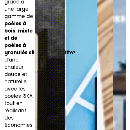
grâce à
une large
gamme de
poêles à
bois, mixte
et de
poêles à
granulés silencieux
. Profitez
d’une
chaleur
douce et
naturelle
avec les
poêles RIKA
tout en
réalisant
des
économies