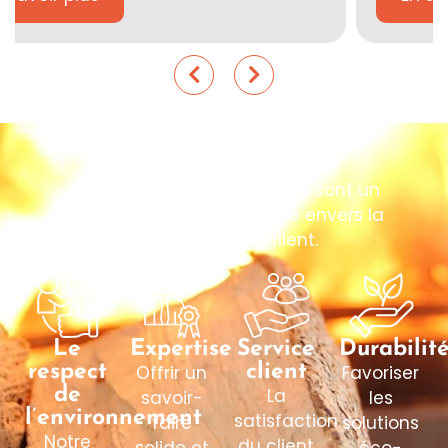
Nos valeurs
Nos valeurs fondamentales sont un
engagement irréprochable envers la
satisfaction du client.
Le
Expertise
Service
Durabilit
respect
Offrir un
client
Favoriser
de
La
savoir-
les
l’environnement
satisfaction
faire
solutions
Notre
du client