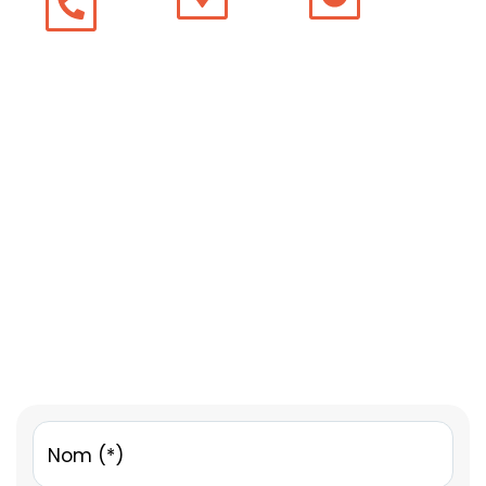
47 52
NANTES
Mardi au
83
44840 LES
Vendredi
SORINIERES
:
10h00-
12h30 |
14h00-
18h30
Samedi:
09h30-
12h30 |
13h00-
16h30
Lundi
fermé
Nom (*)