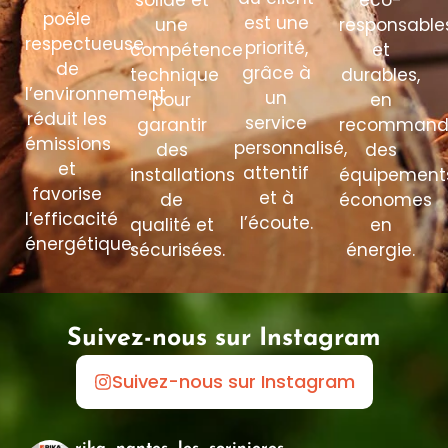
solide et
éco-
poêle
est une
une
responsable
respectueuse
priorité,
compétence
et
de
grâce à
technique
durables,
l’environnement
un
pour
en
réduit les
service
garantir
recommand
émissions
personnalisé,
des
des
et
attentif
installations
équipement
favorise
et à
de
économes
l’efficacité
l’écoute.
qualité et
en
énergétique.
sécurisées.
énergie.
Suivez-nous sur Instagram
Suivez-nous sur Instagram