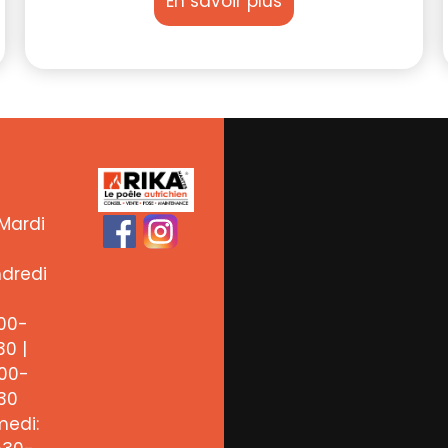
En savoir plus
Mardi
dredi
00-
30 |
00-
30
edi: