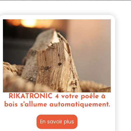
RIKATRONIC 4 votre poêle à
bois s'allume automatiquement.
En savoir plus